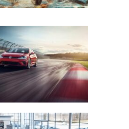
selon votre
zone de
navigation
Comment
faire un
launch
control sur
Golf 7 GTI
: le guide
complet
pour
optimiser
vos départs
en
compétition
Les
avantages
de passer