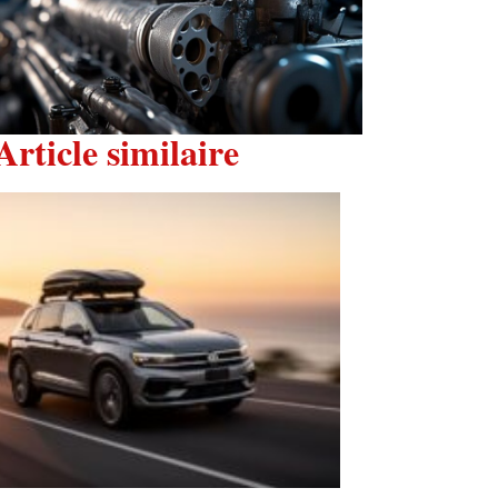
Article similaire
Optimiser le
transport de
vos
équipements
avec des
barres de
toit pour
voiture