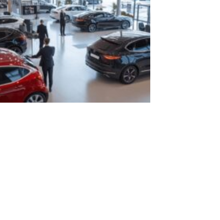
par un
mandataire
auto neuve
pour votre
véhicule